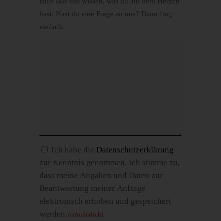
Bitte lass uns wissen, was du auf dem Herzen
hast. Hast du eine Frage an uns? Dann frag
einfach.
Einwilligung
Ich habe die
Datenschutzerklärung
zur Kenntnis genommen. Ich stimme zu,
(erforderlich)
dass meine Angaben und Daten zur
Beantwortung meiner Anfrage
elektronisch erhoben und gespeichert
werden.
(erforderlich)